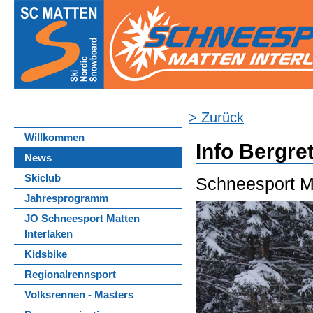
> Zurück
Willkommen
Info Bergre
News
Skiclub
Schneesport Ma
Jahresprogramm
JO Schneesport Matten
Interlaken
Kidsbike
Regionalrennsport
Volksrennen - Masters