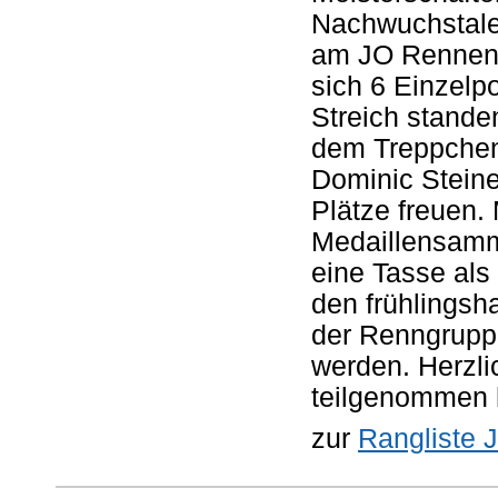
Nachwuchstale
am JO Rennen 
sich 6 Einzelp
Streich standen
dem Treppchen
Dominic Steiner
Plätze freuen.
Medaillensamml
eine Tasse als
den frühlingsh
der Renngrupp
werden. Herzli
teilgenommen 
zur
Rangliste 