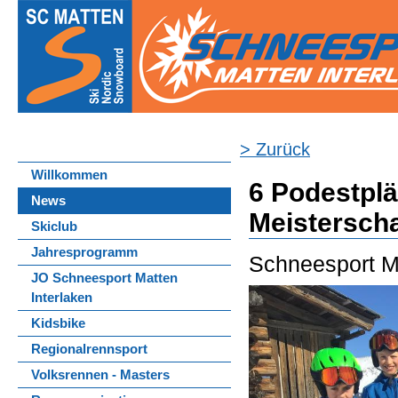
> Zurück
Willkommen
6 Podestplä
News
Meistersch
Skiclub
Jahresprogramm
Schneesport Ma
JO Schneesport Matten
Interlaken
Kidsbike
Regionalrennsport
Volksrennen - Masters