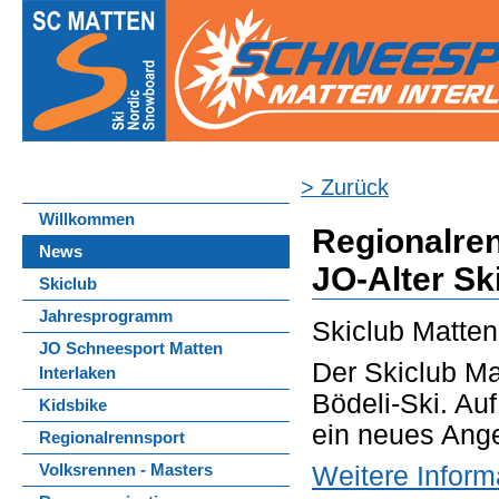
> Zurück
Willkommen
Regionalren
News
JO-Alter Sk
Skiclub
Jahresprogramm
Skiclub Matten
JO Schneesport Matten
Der Skiclub Mat
Interlaken
Bödeli-Ski. Au
Kidsbike
ein neues Ange
Regionalrennsport
Weitere Inform
Volksrennen - Masters