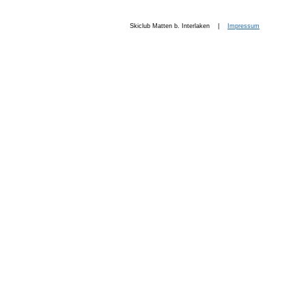
Skiclub Matten b. Interlaken |
Impressum