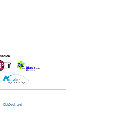
|
ClubDesk Login