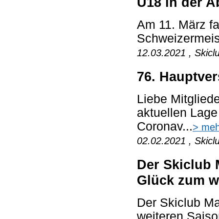
U18 in der A
Am 11. März fa
Schweizermeiste
12.03.2021 , Skicl
76. Hauptve
Liebe Mitglied
aktuellen Lag
Coronav...
> meh
02.02.2021 , Skicl
Der Skiclub 
Glück zum we
Der Skiclub M
weiteren Saison