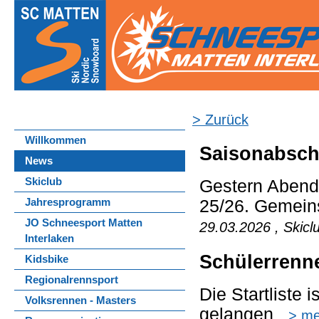
> Zurück
Willkommen
Saisonabsch
News
Skiclub
Gestern Abend 
Jahresprogramm
25/26. Gemeins
JO Schneesport Matten
29.03.2026 , Skicl
Interlaken
Schülerrenn
Kidsbike
Regionalrennsport
Die Startliste i
Volksrennen - Masters
gelangen
> me