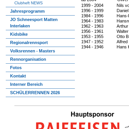
Clubheft NEWS
1999 - 2004
Nils v
1996 - 1999
Daniel
Jahresprogramm
1984 - 1996
Hans-P
JO Schneesport Matten
1964 - 1983
Hansru
Interlaken
1962 - 1963
Arthur
1956 - 1961
Walter
Kidsbike
1953 - 1955
Otto B
1947 - 1952
Alfred
Regionalrennsport
1944 - 1946
Hans 
Volksrennen - Masters
Rennorganisation
Fotos
Kontakt
Interner Bereich
SCHÜLERRENNEN 2026