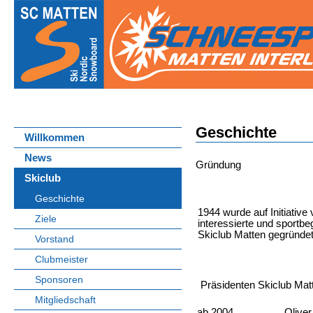
Geschichte
Willkommen
News
Gründung
Skiclub
Geschichte
1944 wurde auf Initiative
Ziele
interessierte und sportbe
Skiclub Matten gegründet
Vorstand
Clubmeister
Sponsoren
Präsidenten Skiclub Mat
Mitgliedschaft
ab 2004
Oliver