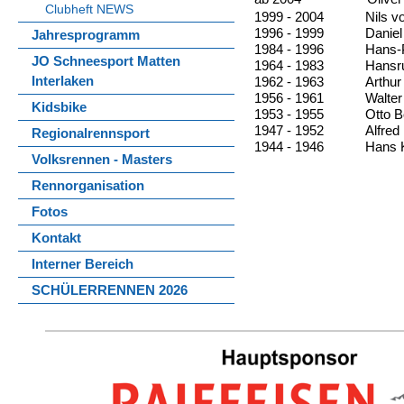
Clubheft NEWS
1999 - 2004
Nils v
1996 - 1999
Daniel
Jahresprogramm
1984 - 1996
Hans-P
JO Schneesport Matten
1964 - 1983
Hansru
Interlaken
1962 - 1963
Arthur
1956 - 1961
Walter
Kidsbike
1953 - 1955
Otto B
1947 - 1952
Alfred
Regionalrennsport
1944 - 1946
Hans 
Volksrennen - Masters
Rennorganisation
Fotos
Kontakt
Interner Bereich
SCHÜLERRENNEN 2026