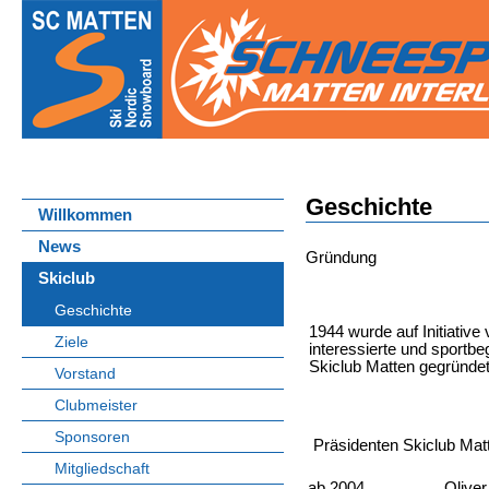
Geschichte
Willkommen
News
Gründung
Skiclub
Geschichte
1944 wurde auf Initiative
Ziele
interessierte und sportbe
Skiclub Matten gegründet
Vorstand
Clubmeister
Sponsoren
Präsidenten Skiclub Mat
Mitgliedschaft
ab 2004
Oliver