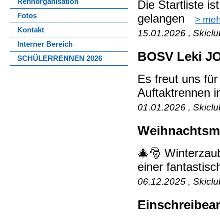
Rennorganisation
Die Startliste is
Fotos
gelangen
> meh
Kontakt
15.01.2026 , Skicl
Interner Bereich
BOSV Leki JO
SCHÜLERRENNEN 2026
Es freut uns fü
Auftaktrennen 
01.01.2026 , Skicl
Weihnachtsma
🎄🎅 Winterzaub
einer fantastis
06.12.2025 , Skicl
Einschreibea