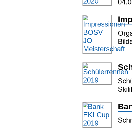
04.0
Imp
Orga
Bild
Sch
Schü
Skil
Ban
Schn