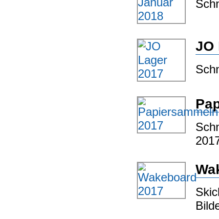
Schn
JO 
Schn
Pap
Schn
2017
Wak
Skic
Bild