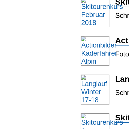
Ski
Schn
Act
Foto
Lan
Schn
Ski