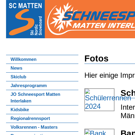
Fotos
Willkommen
News
Hier einige Imp
Skiclub
Jahresprogramm
Sch
JO Schneesport Matten
Interlaken
Inte
Kidsbike
Männ
Regionalrennsport
Volksrennen - Masters
Ban