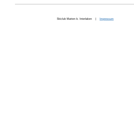
Skiclub Matten b. Interlaken |
Impressum