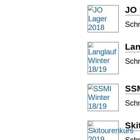
JO 
Schn
Lan
Schn
SSM
Schn
Ski
Schn