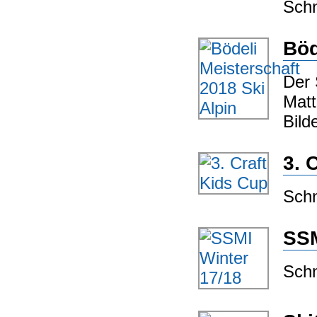
Schn
Böd
Der 
Matt
Bild
3. 
Schn
SSM
Schn