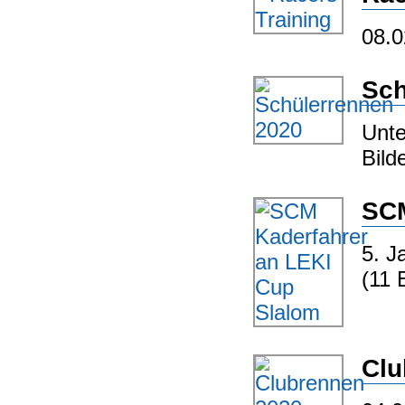
08.0
Sch
Unte
Bild
SCM
5. J
(11 
Clu