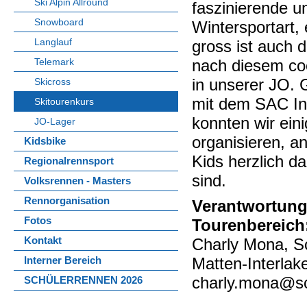
Ski Alpin Allround
faszinierende u
Snowboard
Wintersportart,
Langlauf
gross ist auch 
nach diesem co
Telemark
in unserer JO.
Skicross
mit dem SAC In
Skitourenkurs
konnten wir ein
JO-Lager
organisieren, a
Kidsbike
Kids herzlich d
Regionalrennsport
sind.
Volksrennen - Masters
Rennorganisation
Verantwortun
Fotos
Tourenbereich
Charly Mona, S
Kontakt
Matten-Interlak
Interner Bereich
charly.mona@s
SCHÜLERRENNEN 2026