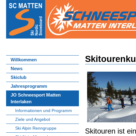
Skitourenku
Willkommen
News
Skiclub
Jahresprogramm
JO Schneesport Matten
Interlaken
Informationen und Programm
Ziele und Angebot
Ski Alpin Renngruppe
Skitouren ist ei