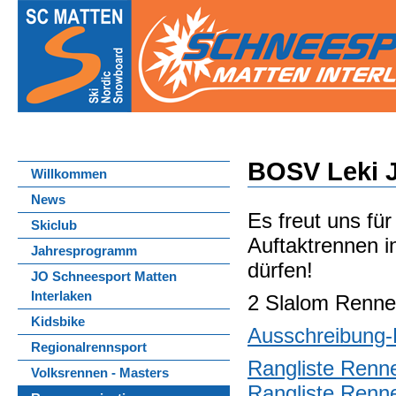
BOSV Leki J
Willkommen
News
Es freut uns fü
Skiclub
Auftaktrennen 
Jahresprogramm
dürfen!
JO Schneesport Matten
Interlaken
2 Slalom Renne
Kidsbike
Ausschreibung
Regionalrennsport
Rangliste Renn
Volksrennen - Masters
Rangliste Renn