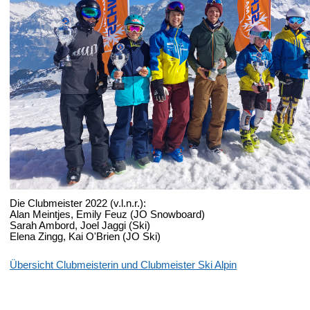
Die Clubmeister 2022 (v.l.n.r.):
Alan Meintjes, Emily Feuz (JO Snowboard)
Sarah Ambord, Joel Jaggi (Ski)
Elena Zingg, Kai O'Brien (JO Ski)
Übersicht Clubmeisterin und Clubmeister Ski Alpin